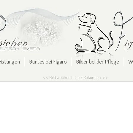
eistungen
Buntes bei Figaro
Bilder bei der Pflege
W
< <| Bild wechselt alle 3 Sekunden > >